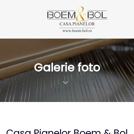
Skip
Skip
links
to
content
Galerie foto
Casa Pianelor Boem & Bol