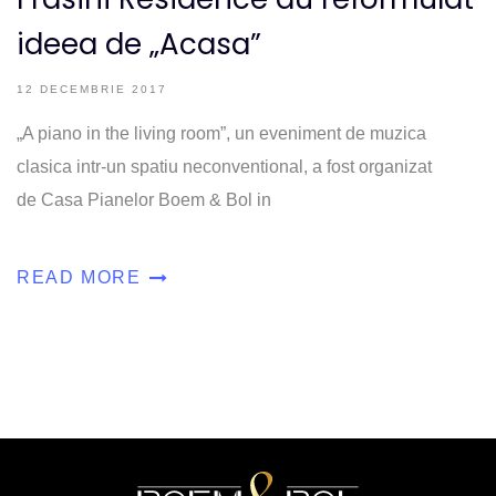
ideea de „Acasa”
12 DECEMBRIE 2017
„A piano in the living room”, un eveniment de muzica
clasica intr-un spatiu neconventional, a fost organizat
de Casa Pianelor Boem & Bol in
READ MORE