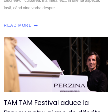
touchée-ul, culoarea, mărimea, etc., în diferite aspecte,
însă, când vine vorba despre
READ MORE
TAM TAM Festival aduce la