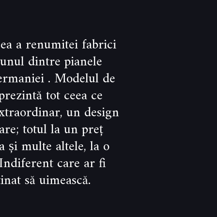
ea a renumitei fabrici
unul dintre pianele
ermaniei . Modelul de
prezintă tot ceea ce
extraordinar, un design
re; totul la un preț
 și multe altele, la o
ndiferent care ar fi
tinat să uimească.