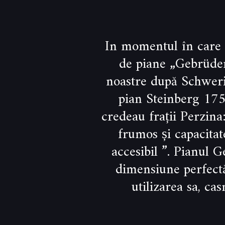
In momentul în care c
de piane „Gebrüder
noastre după Schweri
pian Steinberg 175 
credeau frații Perzina
frumos și capacitat
accesibil ”. Pianul G
dimensiune perfectă
utilizarea sa, ca