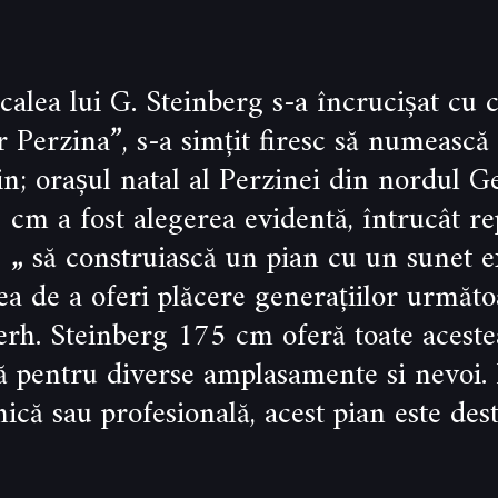
alea lui G. Steinberg s-a încrucișat cu c
 Perzina”, s-a simțit firesc să numească 
n; orașul natal al Perzinei din nordul G
cm a fost alegerea evidentă, întrucât re
: „ să construiască un pian cu un sunet 
ea de a oferi plăcere generațiilor următoa
erh. Steinberg 175 cm oferă toate acestea
 pentru diverse amplasamente si nevoi. I
snică sau profesională, acest pian este des