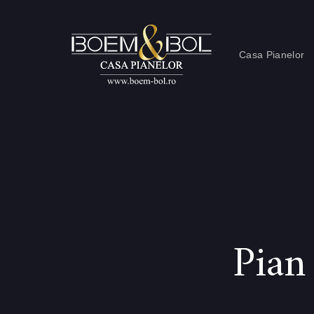
Skip
Skip
links
to
content
Casa Pianelor
Pian